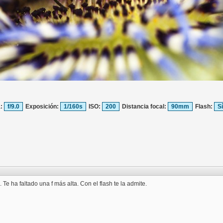
a:
f/9.0
Exposición:
1/160s
ISO:
200
Distancia focal:
90mm
Flash:
S
Te ha faltado una f más alta. Con el flash te la admite.