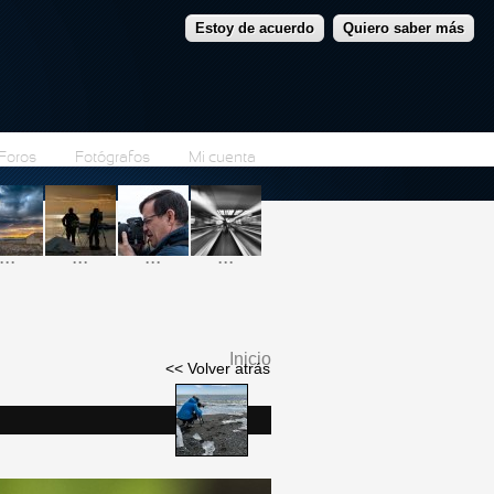
Estoy de acuerdo
Quiero saber más
Foros
Fotógrafos
Mi cuenta
...
...
...
...
Inicio
<< Volver atrás
Se encuentra usted
aquí