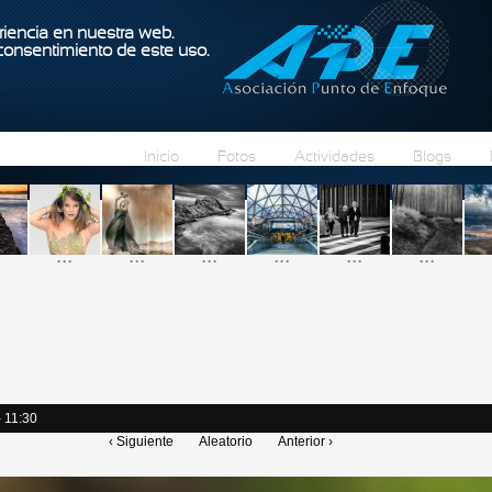
Pasar al contenido principal
iencia en nuestra web.
 consentimiento de este uso.
Inicio
Fotos
Actividades
Blogs
...
...
...
...
...
...
- 11:30
‹ Siguiente
Aleatorio
Anterior ›