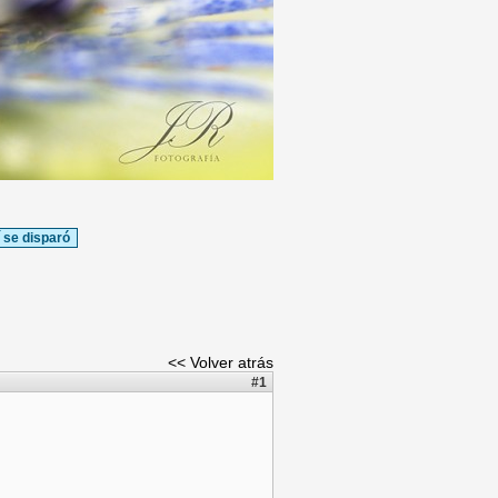
í se disparó
<< Volver atrás
#1