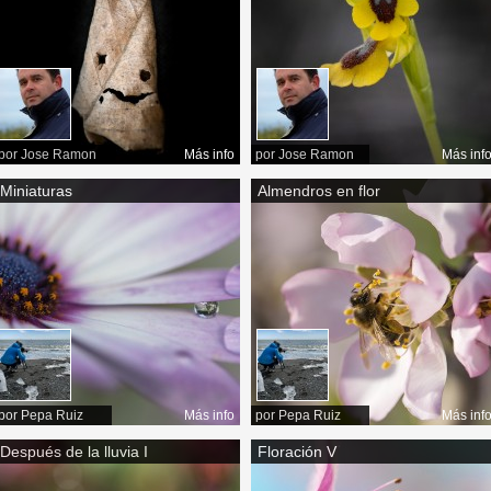
por
Jose Ramon
Más info
por
Jose Ramon
Más inf
Miniaturas
Almendros en flor
por
Pepa Ruiz
Más info
por
Pepa Ruiz
Más inf
Después de la lluvia I
Floración V