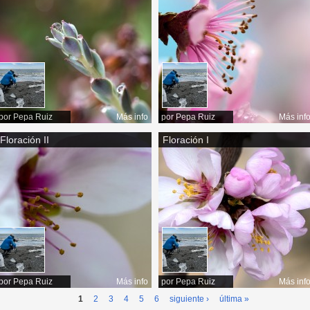
por
Pepa Ruiz
Más info
por
Pepa Ruiz
Más inf
Floración II
Floración I
por
Pepa Ruiz
Más info
por
Pepa Ruiz
Más inf
1
2
3
4
5
6
siguiente ›
última »