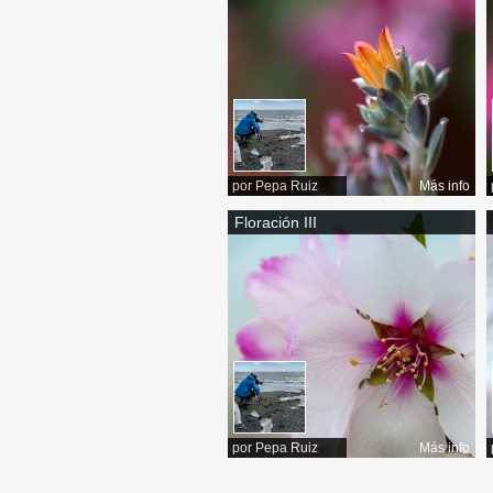
por
Pepa Ruiz
Más info
Floración III
por
Pepa Ruiz
Más info