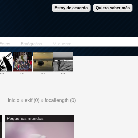
Estoy de acuerdo
Quiero saber más
Foros
Fotógrafos
Mi cuenta
...
...
...
...
Inicio
»
exif (0)
»
focallength (0)
Se encuentra usted aquí
Pequeños mundos