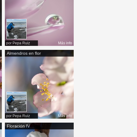
o
por
Pepa Ruiz
Más info
Almendros en flor
o
por
Pepa Ruiz
Más info
Floración IV