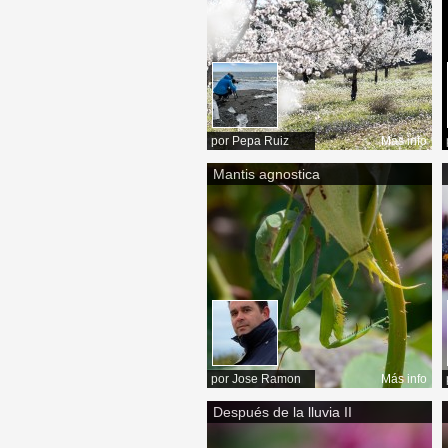
por
Pepa Ruiz
Más info
Mantis agnostica
por
Jose Ramon
Más info
Después de la lluvia II