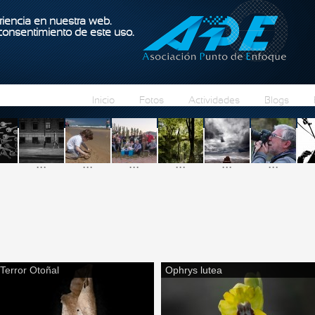
Pasar al contenido principal
iencia en nuestra web.
 consentimiento de este uso.
Inicio
Fotos
Actividades
Blogs
...
...
...
...
...
...
Terror Otoñal
Ophrys lutea