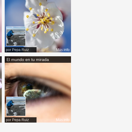
o
por
Pepa Ruiz
Más info
El mundo en tu mirada
o
por
Pepa Ruiz
Más info