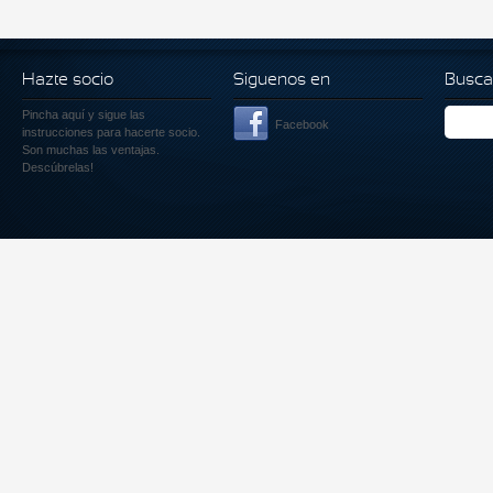
Hazte socio
Siguenos en
Busca
Pincha aquí
y sigue las
Facebook
instrucciones para hacerte socio.
Son muchas las ventajas.
Descúbrelas!