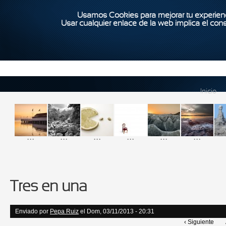
Usamos Cookies para mejorar tu experienc
Usar cualquier enlace de la web implica el con
Inicio
...
...
...
...
...
...
Tres en una
Enviado por
Pepa Ruiz
el Dom, 03/11/2013 - 20:31
‹ Siguiente