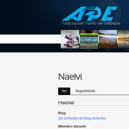
Pasar al contenido principal
...
...
...
...
Naelvi
Ver
(solapa activa)
Seguimiento
Solapas principales
Historial
Blog
Ver entradas de blog recientes
Miembro durante