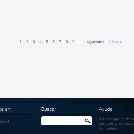
1
2
3
4
5
6
7
8
9
…
siguiente ›
última »
os en
Buscar
Ayuda
Si tienes algún problema
Buscar
cebook
web ponte en contacto c
Administrador