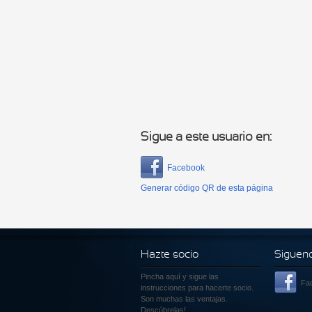
Páginas
Sigue a este usuario en:
Facebook
Generar código QR de esta página
Hazte socio
Siguen
Pincha aquí
y sigue las
Fa
instrucciones para hacerte socio.
Son muchas las ventajas.
Descúbrelas!