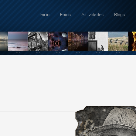
Inicio
Fotos
Actividades
Blogs
...
...
...
...
...
...