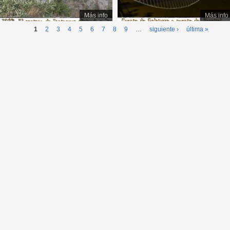
Más info
Más info
1
2
3
4
5
6
7
8
9
…
siguiente ›
última »