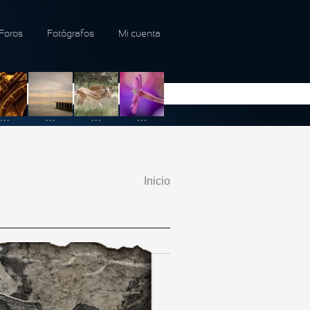
Foros
Fotógrafos
Mi cuenta
...
...
...
...
Inicio
Se encuentra usted
aquí