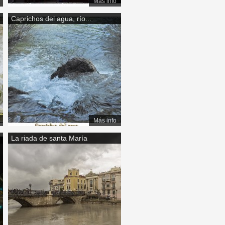
Más info
Caprichos del agua, río...
Más info
La riada de santa María