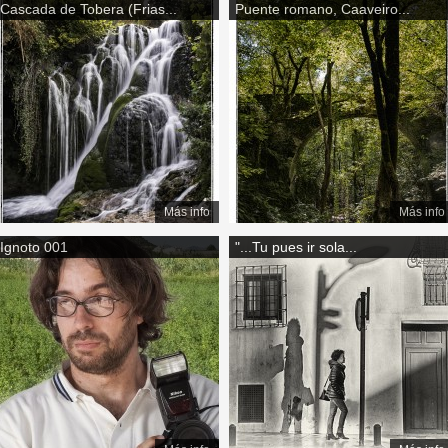
Cascada de Tobera (Frias...
Puente romano, Caaveiro...
Más info
Más info
Ignoto 001
"...Tu pues ir sola...