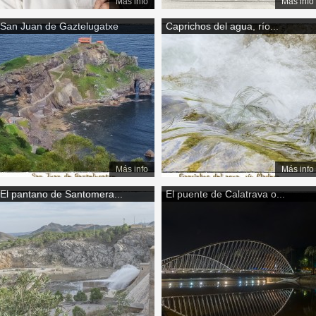
Más info
Más info
San Juan de Gaztelugatxe
Caprichos del agua, río...
Más info
Más info
El pantano de Santomera...
El puente de Calatrava o...