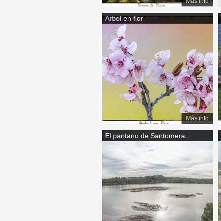
Más info
Arbol en flor
Más info
El pantano de Santomera...