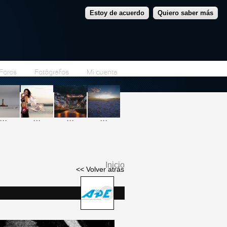
Estoy de acuerdo
Quiero saber más
Foros
Fotógrafos
Mi cuenta
...
...
...
...
Inicio
<< Volver atrás
Se encuentra usted
aquí