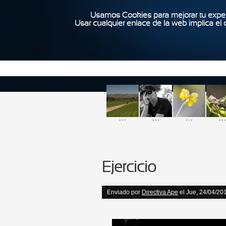
Usamos Cookies para mejorar tu exper
Usar cualquier enlace de la web implica el
...
...
...
...
Ejercicio
Enviado por
Directiva Ape
el Jue, 24/04/201