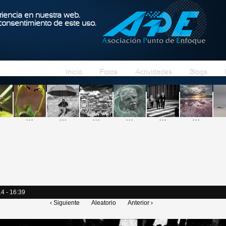
Pasar al contenido principal
iencia en nuestra web.
 consentimiento de este uso.
Inicio
Fotos
Actividades
Blogs
...
...
...
...
...
...
4 - 16:39
‹ Siguiente
Aleatorio
Anterior ›