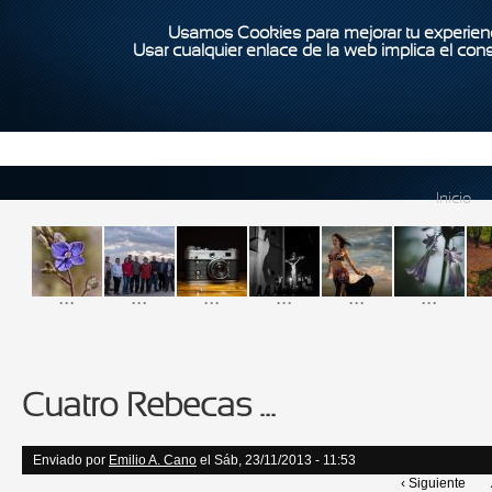
Usamos Cookies para mejorar tu experienc
Usar cualquier enlace de la web implica el con
Inicio
...
...
...
...
...
...
Cuatro Rebecas ...
Enviado por
Emilio A. Cano
el Sáb, 23/11/2013 - 11:53
‹ Siguiente