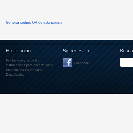
Generar código QR de esta página
Hazte socio
Siguenos en
Busca
Pincha aquí
y sigue las
Facebook
instrucciones para hacerte socio.
Son muchas las ventajas.
Descúbrelas!