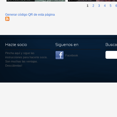
1
2
3
4
5
Generar código QR de esta página
Hazte socio
Siguenos en
Busca
Pincha aquí
y sigue las
Facebook
instrucciones para hacerte socio.
Son muchas las ventajas.
Descúbrelas!