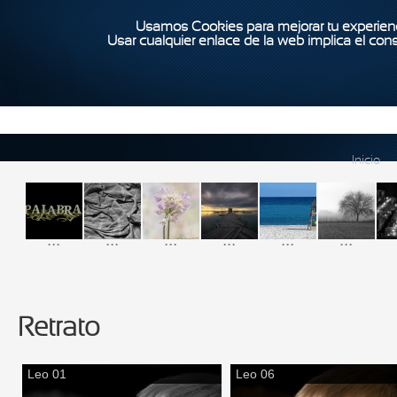
Usamos Cookies para mejorar tu experienc
Usar cualquier enlace de la web implica el con
Inicio
...
...
...
...
...
...
Retrato
Leo 01
Leo 06
Páginas