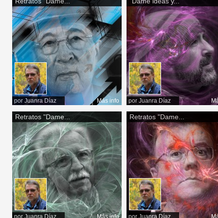
Retratos "Dame...
"Dame ideas y...
por
Juanra Díaz
Más info
por
Juanra Díaz
Má
Retratos "Dame...
Retratos "Dame...
por
Juanra Díaz
Más info
por
Juanra Díaz
Má