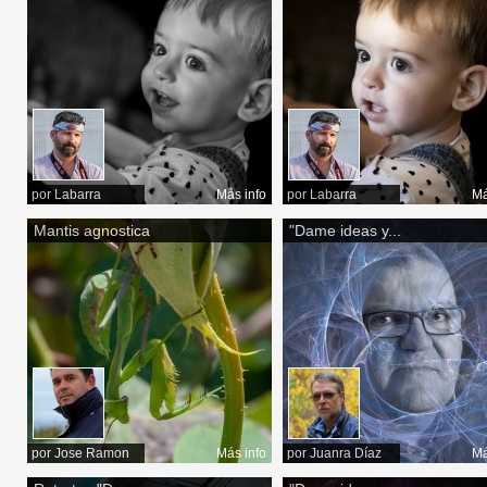
por
Labarra
Más info
por
Labarra
Má
Mantis agnostica
"Dame ideas y...
por
Jose Ramon
Más info
por
Juanra Díaz
Má