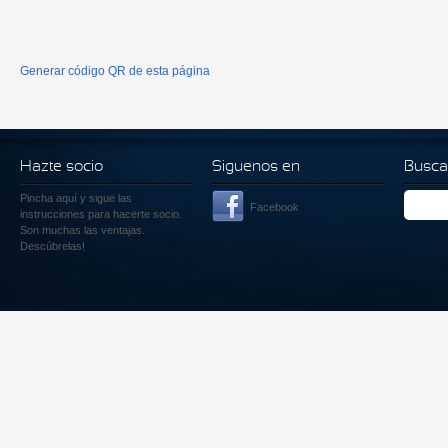
Generar código QR de esta página
Hazte socio
Siguenos en
Busca
Pincha aquí
y sigue las
Facebook
instrucciones para hacerte socio.
Son muchas las ventajas.
Descúbrelas!