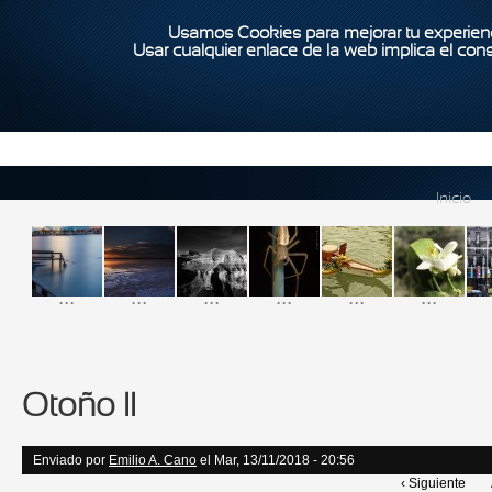
Usamos Cookies para mejorar tu experienc
Usar cualquier enlace de la web implica el con
Inicio
...
...
...
...
...
...
Otoño II
Enviado por
Emilio A. Cano
el Mar, 13/11/2018 - 20:56
‹ Siguiente