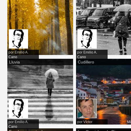
por
Emilio A.
por
Emilio A.
Cano
Más info
Cano
Má
Lluvia
Cudillero
por
Emilio A.
por
Víctor
Má
Cano
Más info