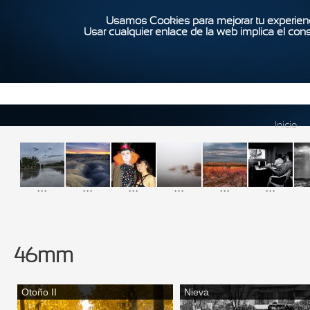
Usamos Cookies para mejorar tu experienc
Usar cualquier enlace de la web implica el con
Inicio
...
...
...
...
...
...
46mm
Otoño II
Nieva