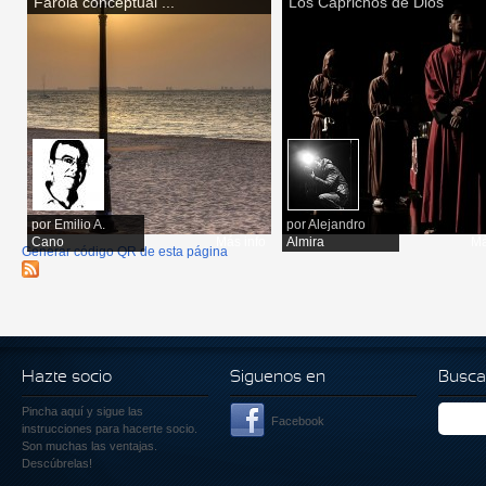
Farola conceptual ...
Los Caprichos de Dios
por
Emilio A.
por
Alejandro
Cano
Más info
Almira
Má
Generar código QR de esta página
Hazte socio
Siguenos en
Busca
Pincha aquí
y sigue las
Facebook
instrucciones para hacerte socio.
Son muchas las ventajas.
Descúbrelas!