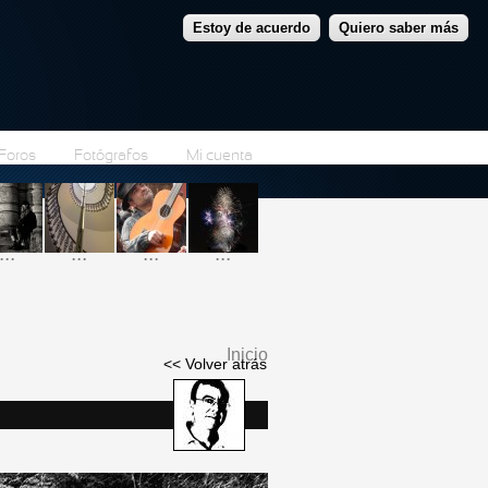
Estoy de acuerdo
Quiero saber más
Foros
Fotógrafos
Mi cuenta
...
...
...
...
Inicio
<< Volver atrás
Se encuentra usted
aquí