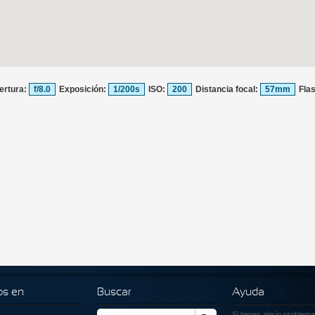
ertura:
f/8.0
Exposición:
1/200s
ISO:
200
Distancia focal:
57mm
Fla
os en
Buscar
Ayuda
Si tienes algún problema