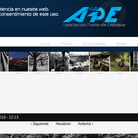
Pasar al contenido principal
iencia en nuestra web.
 consentimiento de este uso.
Inicio
Fotos
Actividades
Blogs
...
...
...
...
...
...
016 - 12:13
‹ Siguiente
Aleatorio
Anterior ›