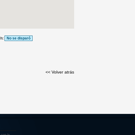
sh:
No se disparó
<< Volver atrás
 con la