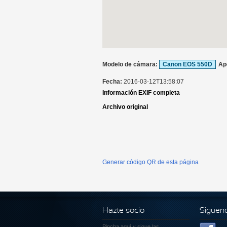
Modelo de cámara:
Canon EOS 550D
Ap
Fecha:
2016-03-12T13:58:07
Información EXIF completa
Archivo original
Generar código QR de esta página
Hazte socio
Siguen
Pincha aquí
y sigue las