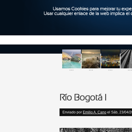
Usamos Cookies para mejorar tu exper
Usar cualquier enlace de la web implica el
...
...
...
...
Río Bogotá I
Enviado por
Emilio A. Cano
el Sáb, 23/04/2