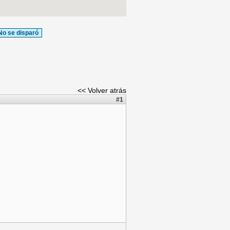
No se disparó
<< Volver atrás
#1