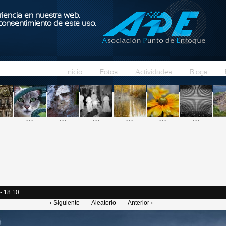
Pasar al contenido principal
iencia en nuestra web.
 consentimiento de este uso.
Inicio
Fotos
Actividades
Blogs
...
...
...
...
...
...
- 18:10
‹ Siguiente
Aleatorio
Anterior ›