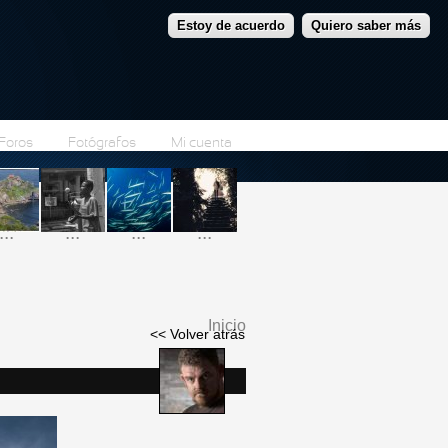
Estoy de acuerdo
Quiero saber más
Foros
Fotógrafos
Mi cuenta
...
...
...
...
Inicio
<< Volver atrás
Se encuentra usted
aquí