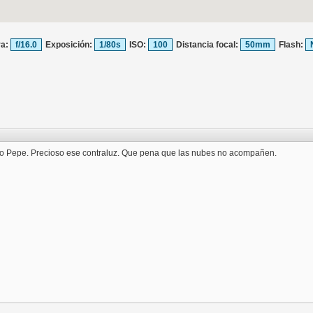
ra:
f/16.0
Exposición:
1/80s
ISO:
100
Distancia focal:
50mm
Flash:
 Pepe. Precioso ese contraluz. Que pena que las nubes no acompañen.