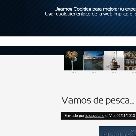
Usamos Cookies para mejorar tu exper
Usar cualquier enlace de la web implica el
...
...
...
...
Vamos de pesca...
Enviado por
fotospujalte
el Vie, 01/11/2013 