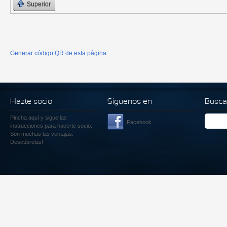
Superior
Generar código QR de esta página
Hazte socio
Siguenos en
Busca
Pincha aquí
y sigue las
Facebook
instrucciones para hacerte socio.
Son muchas las ventajas.
Descúbrelas!