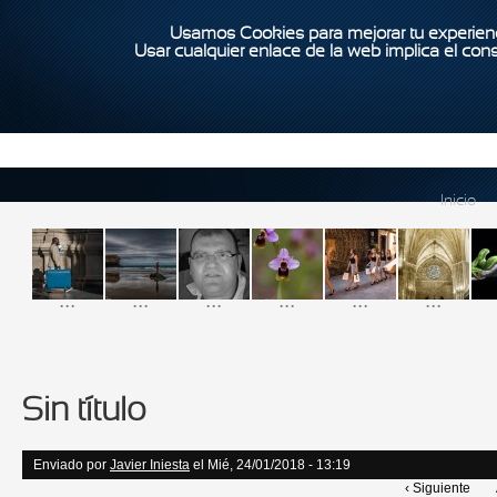
Usamos Cookies para mejorar tu experienc
Usar cualquier enlace de la web implica el con
Inicio
...
...
...
...
...
...
Sin título
Enviado por
Javier Iniesta
el Mié, 24/01/2018 - 13:19
‹ Siguiente