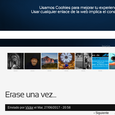
Usamos Cookies para mejorar tu experienc
Usar cualquier enlace de la web implica el con
Inicio
...
...
...
...
...
...
Érase una vez...
Enviado por
Víctor
el Mar, 27/06/2017 - 20:58
‹ Siguiente