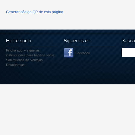
Generar código QR de esta página
Hazte socio
Siguenos en
Busca
Pincha aquí
y sigue las
Facebook
instrucciones para hacerte socio.
Son muchas las ventajas.
Descúbrelas!