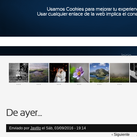
Usamos Cookies para mejorar tu experienc
Usar cualquier enlace de la web implica el con
Inicio
...
...
...
...
...
...
De ayer...
Enviado por
Javillo
el Sáb, 03/09/2016 - 19:14
‹ Siguiente