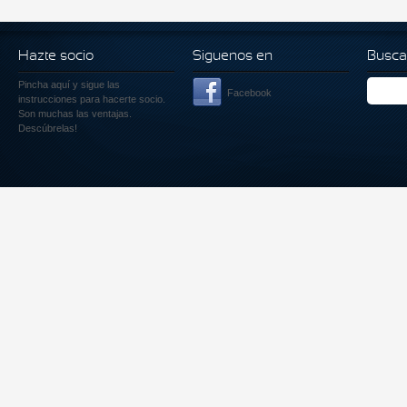
Hazte socio
Siguenos en
Busca
Pincha aquí
y sigue las
Facebook
instrucciones para hacerte socio.
Son muchas las ventajas.
Descúbrelas!