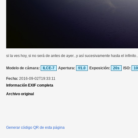
si la ves hoy, si no será de antes de ayer...y así sucesivamente hasta el infinito..
Modelo de cámara:
ILCE-7
Apertura:
f/1.0
Exposición:
20s
ISO:
10
Fecha:
2016-09-02T19:33:11
Información EXIF completa
Archivo original
Generar código QR de esta página