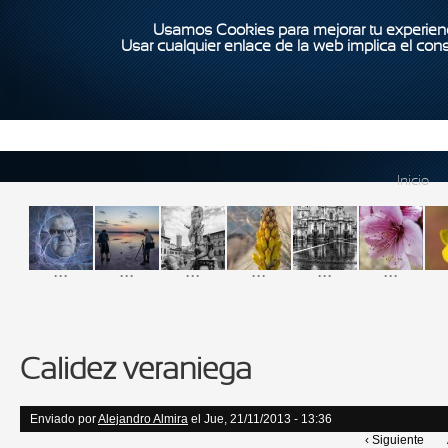
Usamos Cookies para mejorar tu experienc
Usar cualquier enlace de la web implica el con
Inicio
...
...
...
...
...
...
Calidez veraniega
Enviado por
Alejandro Almira
el Jue, 21/11/2013 - 13:36
‹ Siguiente