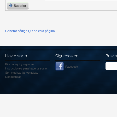
Superior
Generar código QR de esta página
Hazte socio
Siguenos en
Busca
Pincha aquí
y sigue las
Facebook
instrucciones para hacerte socio.
Son muchas las ventajas.
Descúbrelas!