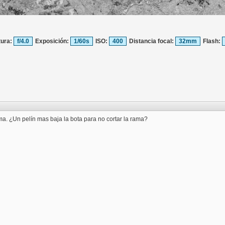
tura:
f/4.0
Exposición:
1/60s
ISO:
400
Distancia focal:
32mm
Flash:
ema. ¿Un pelín mas baja la bota para no cortar la rama?