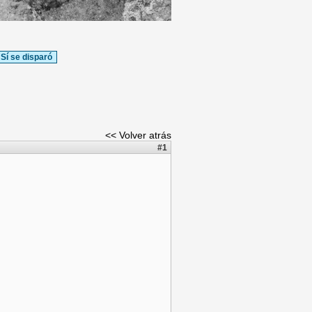
Sí se disparó
<< Volver atrás
#1