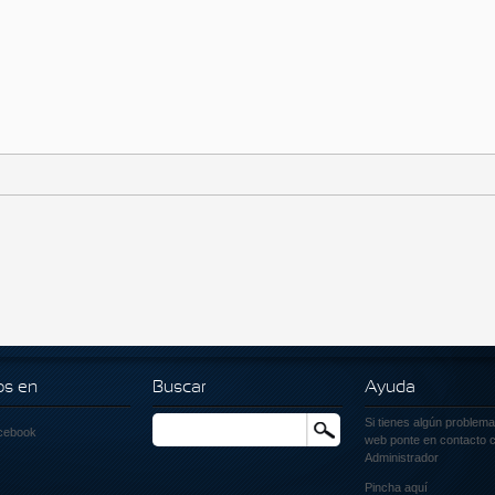
os en
Buscar
Ayuda
Si tienes algún problema
Buscar
cebook
web ponte en contacto c
Administrador
Pincha
aquí