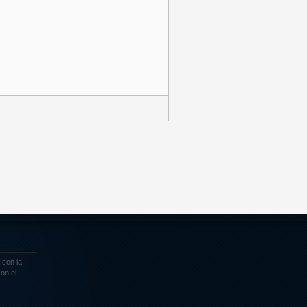
 con la
on el