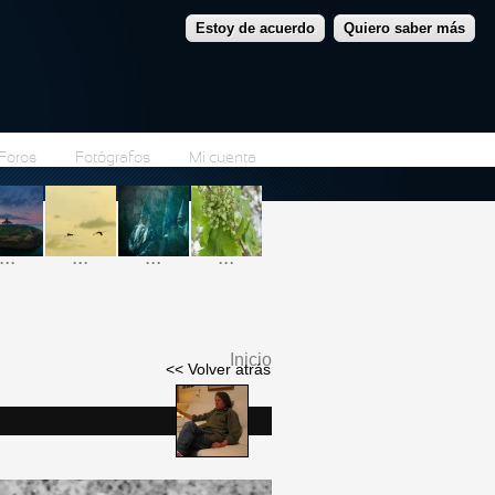
Estoy de acuerdo
Quiero saber más
Foros
Fotógrafos
Mi cuenta
...
...
...
...
Inicio
<< Volver atrás
Se encuentra usted
aquí