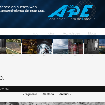
Pasar al contenido principal
iencia en nuestra web.
 consentimiento de este uso.
Inicio
Fotos
Actividades
Blogs
...
...
...
...
...
...
o.
- 21:34
‹ Siguiente
Aleatorio
Anterior ›