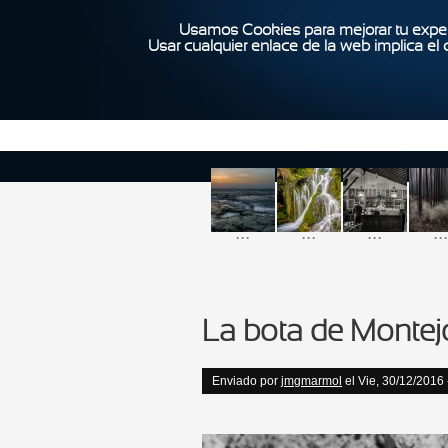
Usamos Cookies para mejorar tu exper
Usar cualquier enlace de la web implica el
...
...
...
...
La bota de Montej
Enviado por
jmgmarmol
el Vie, 30/12/2016 