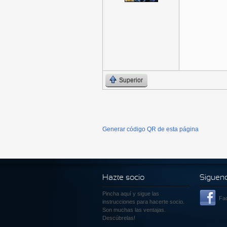
Superior
Generar código QR de esta página
Hazte socio
Siguen
Pincha aquí
y sigue las
Fa
instrucciones para hacerte socio.
Son muchas las ventajas.
Descúbrelas!