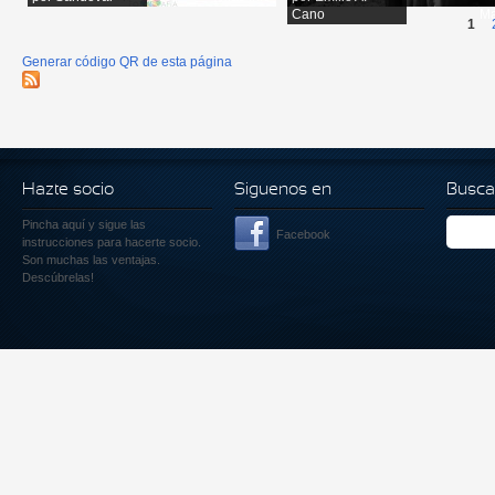
Cano
Má
1
Generar código QR de esta página
Hazte socio
Siguenos en
Busca
Pincha aquí
y sigue las
Facebook
instrucciones para hacerte socio.
Son muchas las ventajas.
Descúbrelas!