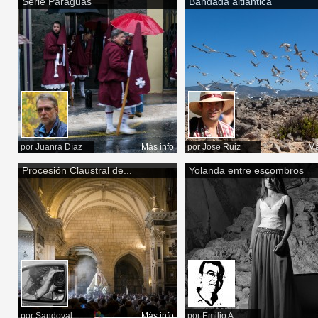
Serie Paraguas
Bandada altlántica
por
Juanra Díaz
Más info
por
Jose Ruiz
Má
Procesión Claustral de...
Yolanda entre escombros
por
Sandoval
Más info
por
Emilio A.