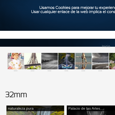
Usamos Cookies para mejorar tu experienc
Usar cualquier enlace de la web implica el con
Inicio
...
...
...
...
...
...
32mm
naturaleza pura
Palacio de las Artes....
Páginas