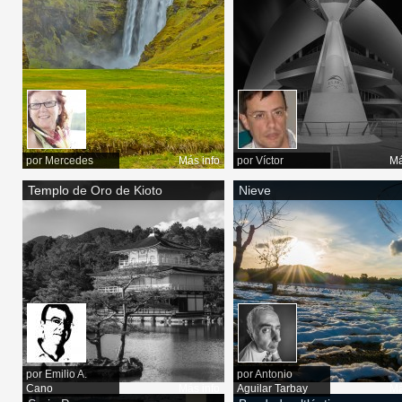
por
Mercedes
Más info
por
Víctor
Má
Templo de Oro de Kioto
Nieve
por
Emilio A.
por
Antonio
Cano
Más info
Aguilar Tarbay
Má