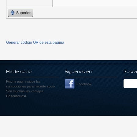
Superior
Generar código QR de esta página
Hazte socio
Siguenos en
Busca
Pincha aquí
y sigue las
Facebook
instrucciones para hacerte socio.
Son muchas las ventajas.
Descúbrelas!