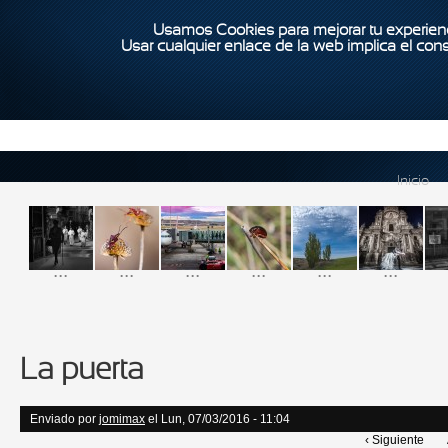
Usamos Cookies para mejorar tu experienc
Usar cualquier enlace de la web implica el con
Inicio
...
...
...
...
...
...
La puerta
Enviado por
jomimax
el Lun, 07/03/2016 - 11:04
‹ Siguiente