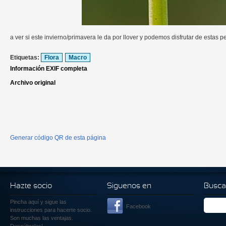
a ver si este invierno/primavera le da por llover y podemos disfrutar de estas 
Etiquetas:
Flora
Macro
Información EXIF completa
Archivo original
Generar código QR de esta página
Hazte socio
Siguenos en
Busca
Pincha aquí
y sigue las
Facebook
instrucciones para hacerte socio.
Son muchas las ventajas.