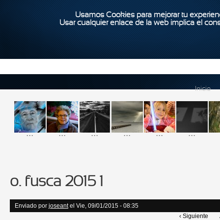
Usamos Cookies para mejorar tu experienc
Usar cualquier enlace de la web implica el con
Inicio
...
...
...
...
...
...
o. fusca 2015 1
Enviado por
joseant
el Vie, 09/01/2015 - 08:35
‹ Siguiente