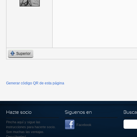
Superior
Generar código QR de esta página
Hazte socio
Siguenos en
Busca
Pincha aquí
y sigue las
Facebook
instrucciones para hacerte socio.
Son muchas las ventajas.
Descúbrelas!