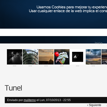
Usamos Cookies para mejorar tu experienc
Usar cualquier enlace de la web implica el con
Inicio
...
...
...
...
...
...
Tunel
Enviado por
muliterno
el Lun, 07/10/2013 - 22:55
‹ Siguiente