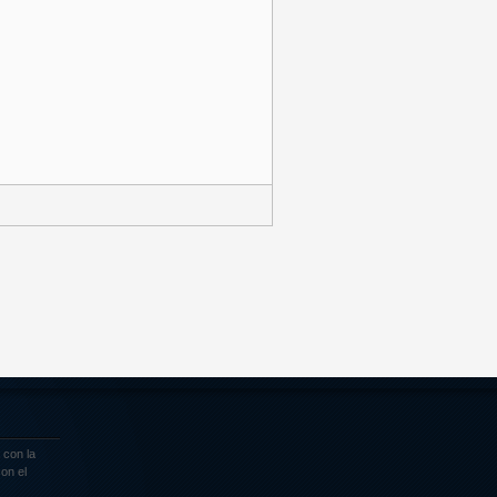
 con la
on el