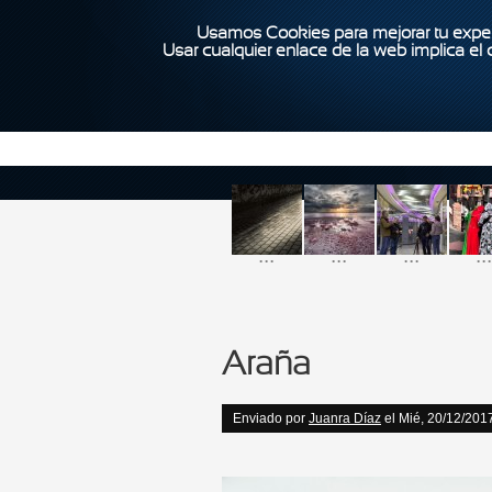
Usamos Cookies para mejorar tu exper
Usar cualquier enlace de la web implica el
...
...
...
...
Araña
Enviado por
Juanra Díaz
el Mié, 20/12/2017