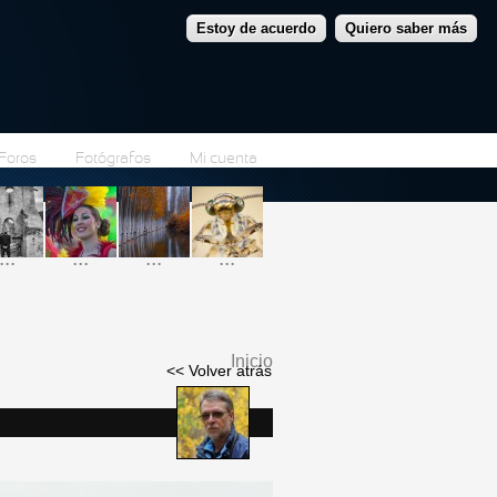
Estoy de acuerdo
Quiero saber más
Foros
Fotógrafos
Mi cuenta
...
...
...
...
Inicio
<< Volver atrás
Se encuentra usted
aquí