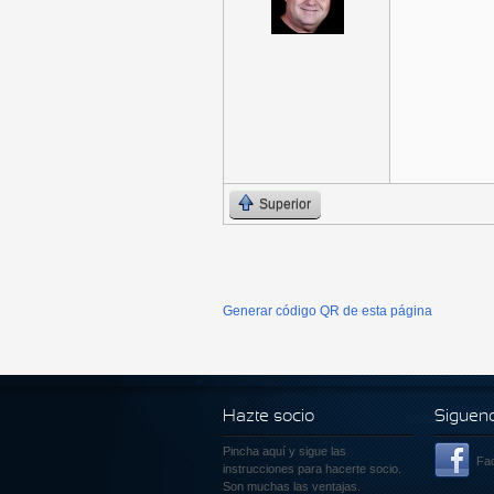
Superior
Generar código QR de esta página
Hazte socio
Siguen
Pincha aquí
y sigue las
Fa
instrucciones para hacerte socio.
Son muchas las ventajas.