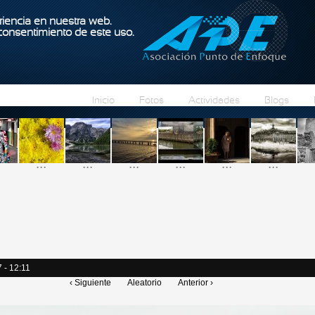
Pasar al contenido principal
iencia en nuestra web.
 consentimiento de este uso.
Inicio
Fotos
Actividades
Blogs
...
...
...
...
...
...
 - 12:11
‹ Siguiente
Aleatorio
Anterior ›