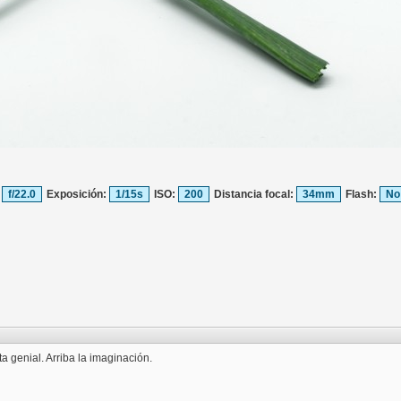
:
f/22.0
Exposición:
1/15s
ISO:
200
Distancia focal:
34mm
Flash:
No
a genial. Arriba la imaginación.