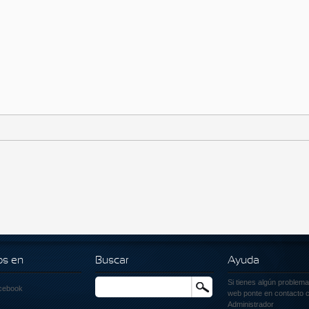
os en
Buscar
Ayuda
Si tienes algún problema
Buscar
cebook
web ponte en contacto c
Administrador