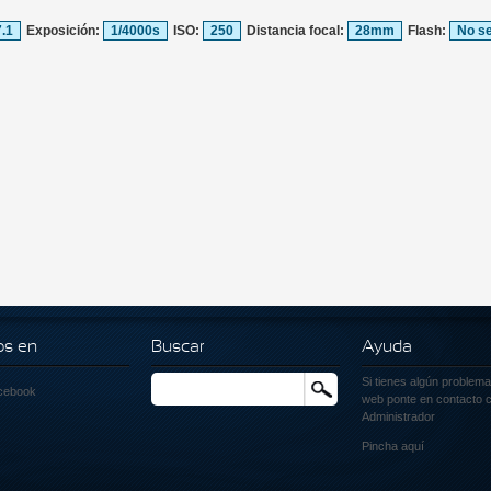
7.1
Exposición:
1/4000s
ISO:
250
Distancia focal:
28mm
Flash:
No se
os en
Buscar
Ayuda
Si tienes algún problema
Buscar
cebook
web ponte en contacto c
Administrador
Pincha
aquí