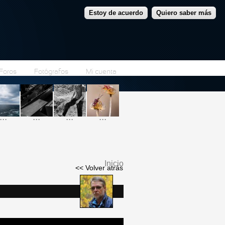
Estoy de acuerdo
Quiero saber más
Foros
Fotógrafos
Mi cuenta
...
...
...
...
Inicio
<< Volver atrás
Se encuentra usted
aquí