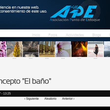
Pasar al contenido principal
iencia en nuestra web.
 consentimiento de este uso.
Inicio
Fotos
Actividades
Blogs
...
...
...
...
...
...
ncepto "El baño"
 - 13:25
‹ Siguiente
Aleatorio
Anterior ›