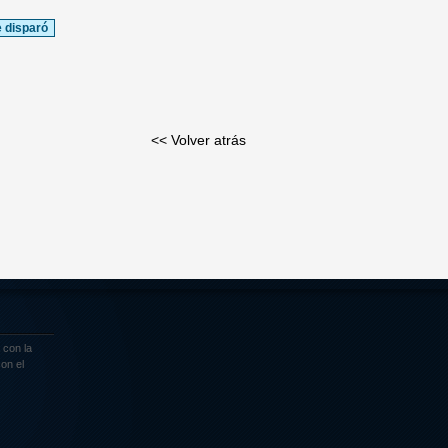
 disparó
<< Volver atrás
 con la
on el