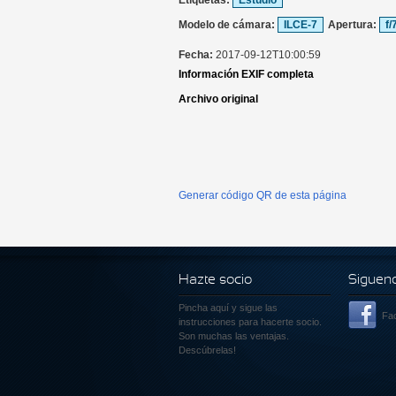
Etiquetas:
Estudio
Modelo de cámara:
ILCE-7
Apertura:
f/
Fecha:
2017-09-12T10:00:59
Información EXIF completa
Archivo original
Generar código QR de esta página
Hazte socio
Siguen
Pincha aquí
y sigue las
Fa
instrucciones para hacerte socio.
Son muchas las ventajas.
Descúbrelas!