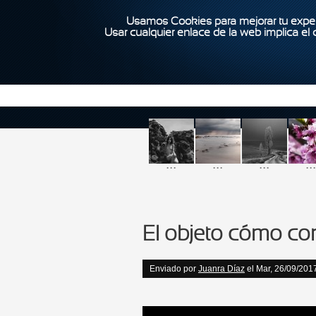
Usamos Cookies para mejorar tu exper
Usar cualquier enlace de la web implica el
...
...
...
...
El objeto cómo co
Enviado por
Juanra Díaz
el Mar, 26/09/2017