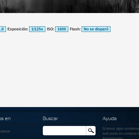
1.0
Exposición:
1/125s
ISO:
1600
Flash:
No se disparó
os en
Buscar
Ayuda
Si tienes algún problema
Buscar
cebook
web ponte en contacto c
Administrador