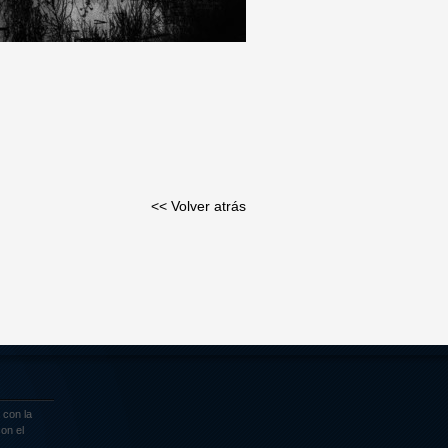
<< Volver atrás
 con la
on el