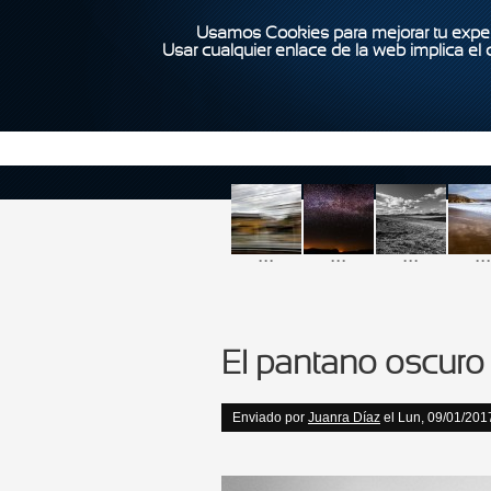
Usamos Cookies para mejorar tu exper
Usar cualquier enlace de la web implica el
...
...
...
...
El pantano oscuro
Enviado por
Juanra Díaz
el Lun, 09/01/201