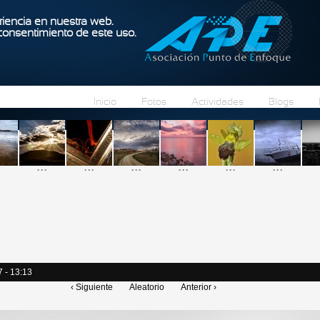
Pasar al contenido principal
iencia en nuestra web.
 consentimiento de este uso.
Inicio
Fotos
Actividades
Blogs
...
...
...
...
...
...
7 - 13:13
‹ Siguiente
Aleatorio
Anterior ›