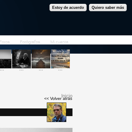
Estoy de acuerdo
Quiero saber más
Foros
Fotógrafos
Mi cuenta
...
...
...
...
Inicio
<< Volver atrás
Se encuentra usted
aquí