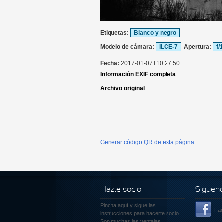
Etiquetas:
Blanco y negro
Modelo de cámara:
ILCE-7
Apertura:
f/
Fecha:
2017-01-07T10:27:50
Información EXIF completa
Archivo original
Generar código QR de esta página
Hazte socio
Siguen
Pincha aquí
y sigue las
Fa
instrucciones para hacerte socio.
Son muchas las ventajas.