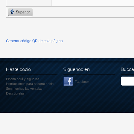
Superior
Generar código QR de esta página
Hazte socio
Siguenos en
Busca
Pincha aquí
y sigue las
Facebook
instrucciones para hacerte socio.
Son muchas las ventajas.
Descúbrelas!