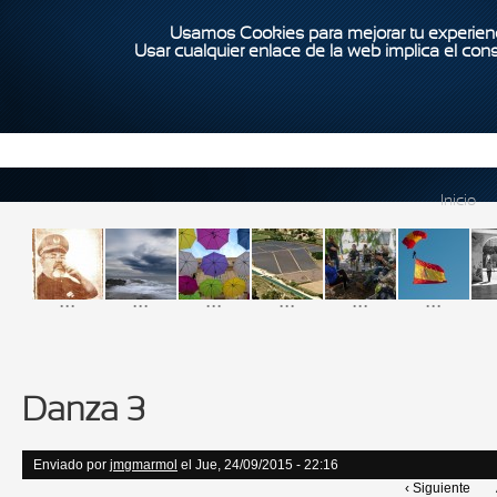
Usamos Cookies para mejorar tu experienc
Usar cualquier enlace de la web implica el con
Inicio
...
...
...
...
...
...
Danza 3
Enviado por
jmgmarmol
el Jue, 24/09/2015 - 22:16
‹ Siguiente