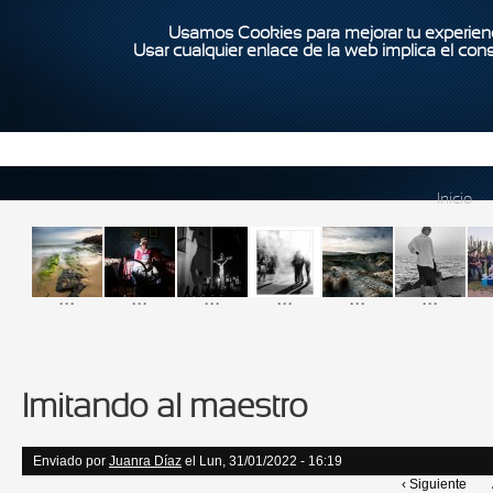
Usamos Cookies para mejorar tu experienc
Usar cualquier enlace de la web implica el con
Inicio
...
...
...
...
...
...
Imitando al maestro
Enviado por
Juanra Díaz
el Lun, 31/01/2022 - 16:19
‹ Siguiente