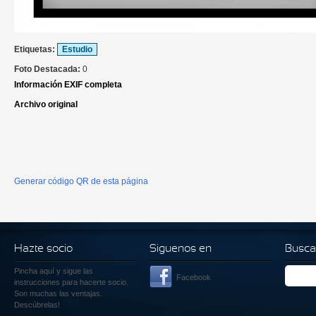
Etiquetas:
Estudio
Foto Destacada:
0
Información EXIF completa
Archivo original
Generar código QR de esta página
Hazte socio
Siguenos en
Busca
Pincha aquí
y sigue las
Facebook
instrucciones para hacerte socio.
Son muchas las ventajas.
Descúbrelas!