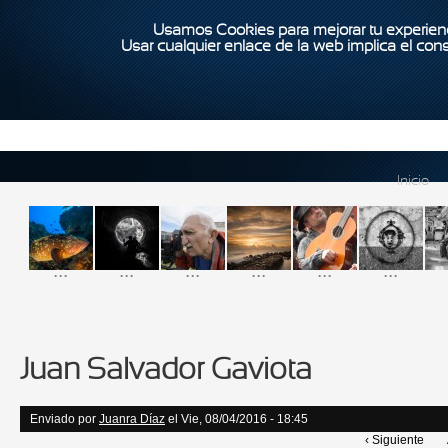
Usamos Cookies para mejorar tu experienc
Usar cualquier enlace de la web implica el con
Inicio
...
...
...
...
...
...
Juan Salvador Gaviota
Enviado por
Juanra Díaz
el Vie, 08/04/2016 - 18:45
‹ Siguiente