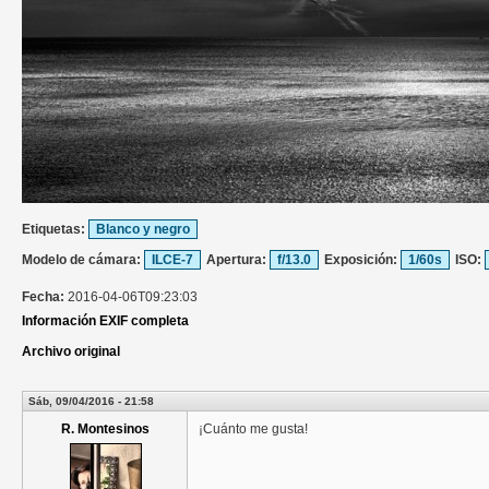
Etiquetas:
Blanco y negro
Modelo de cámara:
ILCE-7
Apertura:
f/13.0
Exposición:
1/60s
ISO:
Fecha:
2016-04-06T09:23:03
Información EXIF completa
Archivo original
Sáb, 09/04/2016 - 21:58
R. Montesinos
¡Cuánto me gusta!