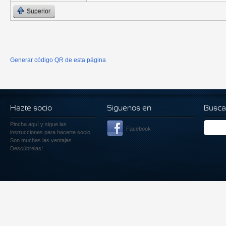
Superior
Generar código QR de esta página
Hazte socio
Siguenos en
Busca
Pincha aquí
y sigue las
Facebook
instrucciones para hacerte socio.
Son muchas las ventajas.
Descúbrelas!