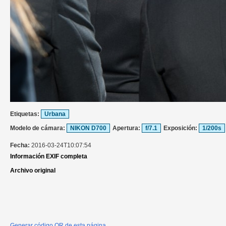
Etiquetas:
Urbana
Modelo de cámara:
NIKON D700
Apertura:
f/7.1
Exposición:
1/200s
Fecha:
2016-03-24T10:07:54
Información EXIF completa
Archivo original
Generar código QR de esta página