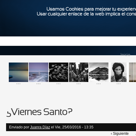
Usamos Cookies para mejorar tu experienc
Usar cualquier enlace de la web implica el con
Inicio
...
...
...
...
...
...
¿Viernes Santo?
Enviado por
Juanra Díaz
el Vie, 25/03/2016 - 13:35
‹ Siguiente