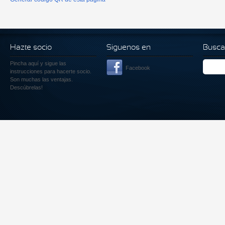
Hazte socio
Siguenos en
Busca
Pincha aquí
y sigue las
Facebook
instrucciones para hacerte socio.
Son muchas las ventajas.
Descúbrelas!