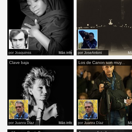
por
Joaquinss
Más info
por
JoseAntoni
Má
Clave baja
Los de Canon son muy...
por
Juanra Díaz
Más info
por
Juanra Díaz
Má