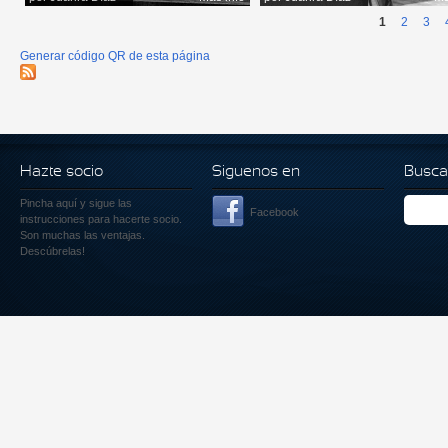
1
2
3
Generar código QR de esta página
Hazte socio
Siguenos en
Busca
Pincha aquí
y sigue las
Facebook
instrucciones para hacerte socio.
Son muchas las ventajas.
Descúbrelas!