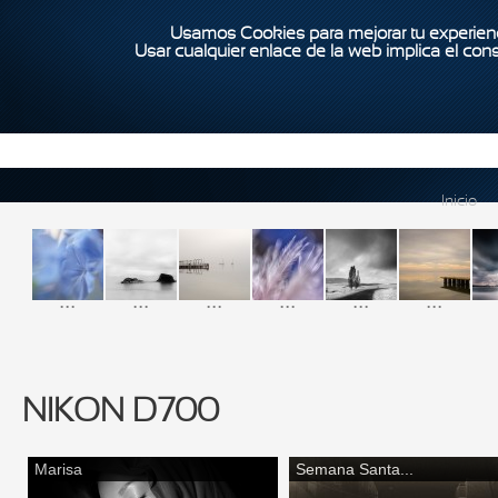
Usamos Cookies para mejorar tu experienc
Usar cualquier enlace de la web implica el con
Inicio
...
...
...
...
...
...
NIKON D700
Marisa
Semana Santa...
Páginas