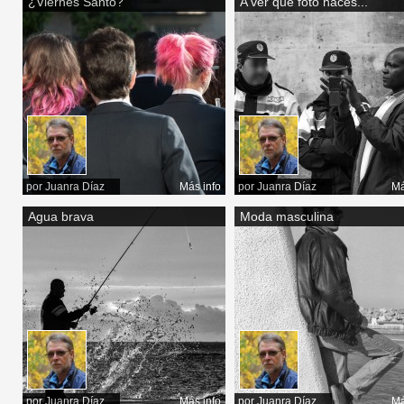
¿Viernes Santo?
A ver que foto haces...
por
Juanra Díaz
Más info
por
Juanra Díaz
Má
Agua brava
Moda masculina
por
Juanra Díaz
Más info
por
Juanra Díaz
Má