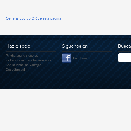
Generar código QR de esta página
Hazte socio
Siguenos en
Busca
Pincha aquí
y sigue las
Facebook
instrucciones para hacerte socio.
Son muchas las ventajas.
Descúbrelas!