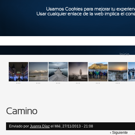
Usamos Cookies para mejorar tu experienc
Usar cualquier enlace de la web implica el con
Inicio
...
...
...
...
...
...
Camino
Enviado por
Juanra Díaz
el Mié, 27/11/2013 - 21:08
‹ Siguiente