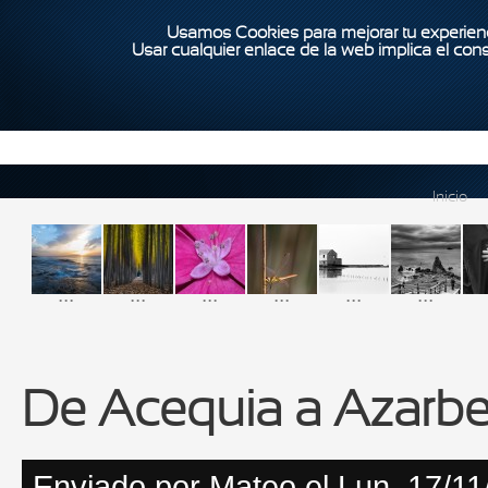
Usamos Cookies para mejorar tu experienc
Usar cualquier enlace de la web implica el con
Inicio
...
...
...
...
...
...
De Acequia a Azarb
Enviado por
Mateo
el Lun, 17/11