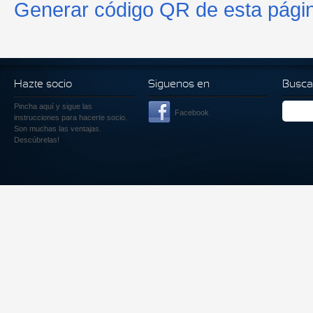
Generar código QR de esta pági
Hazte socio
Siguenos en
Busca
Pincha aquí
y sigue las
Facebook
instrucciones para hacerte socio.
Son muchas las ventajas.
Descúbrelas!