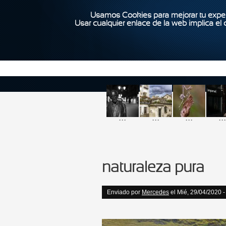
Usamos Cookies para mejorar tu exper
Usar cualquier enlace de la web implica el
...
...
...
...
naturaleza pura
Enviado por
Mercedes
el Mié, 29/04/2020 -