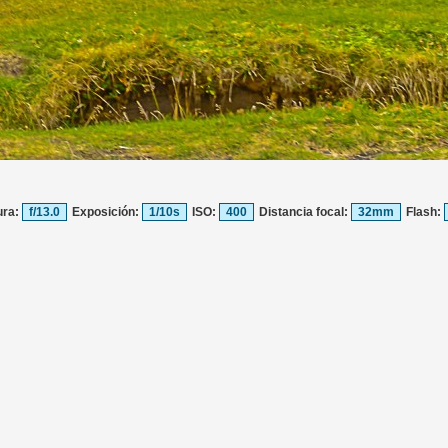
ura:
f/13.0
Exposición:
1/10s
ISO:
400
Distancia focal:
32mm
Flash: