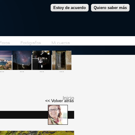
Estoy de acuerdo
Quiero saber más
Foros
Fotógrafos
Mi cuenta
...
...
...
...
Inicio
<< Volver atrás
Se encuentra usted
aquí