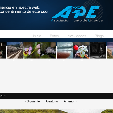
Pasar al contenido principal
iencia en nuestra web.
 consentimiento de este uso.
Inicio
Fotos
Actividades
Blogs
...
...
...
...
...
...
 21:21
‹ Siguiente
Aleatorio
Anterior ›