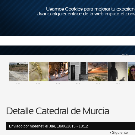
Usamos Cookies para mejorar tu experienc
Usar cualquier enlace de la web implica el con
Inicio
...
...
...
...
...
...
Detalle Catedral de Murcia
Enviado por
moreneti
el Jue, 18/06/2015 - 18:12
‹ Siguiente