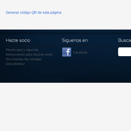
Generar código QR de esta página
Hazte socio
Siguenos en
Busca
Pincha aquí
y sigue las
Facebook
instrucciones para hacerte socio.
Son muchas las ventajas.
Descúbrelas!