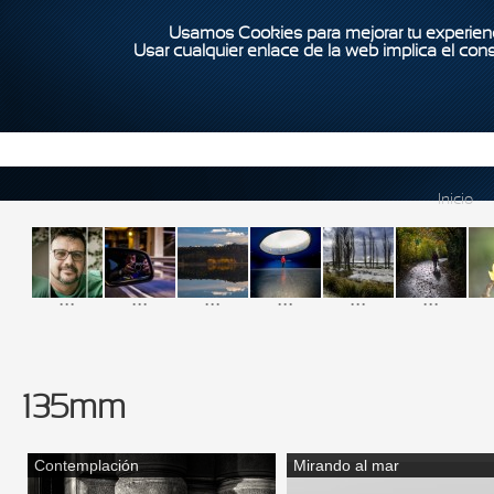
Usamos Cookies para mejorar tu experienc
Usar cualquier enlace de la web implica el con
Inicio
...
...
...
...
...
...
135mm
Contemplación
Mirando al mar