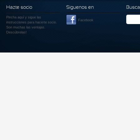
Hazte socio
Siguenos en
Busca
Pincha aquí
y sigue las
Facebook
instrucciones para hacerte socio.
Son muchas las ventajas.
Descúbrelas!