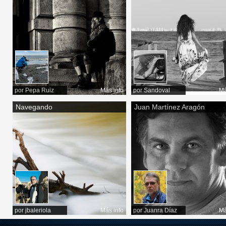
por
Pepa Ruiz
Más info
por
Sandoval
Má
Navegando
Juan Martínez Aragón
por
jbaleriola
Más info
por
Juanra Díaz
Má