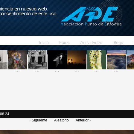
Pasar al contenido principal
iencia en nuestra web.
 consentimiento de este uso.
Inicio
Fotos
Actividades
Blogs
...
...
...
...
...
...
 08:24
‹ Siguiente
Aleatorio
Anterior ›