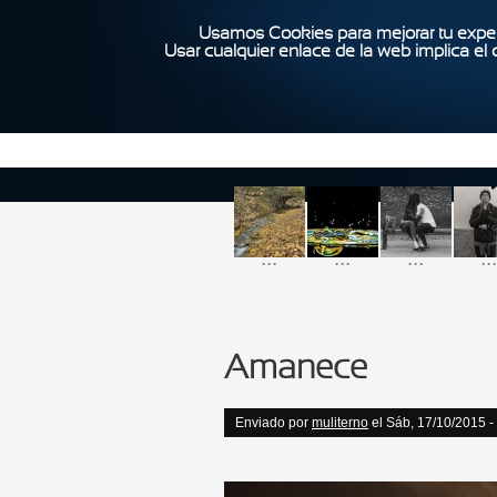
Usamos Cookies para mejorar tu exper
Usar cualquier enlace de la web implica el
...
...
...
...
Amanece
Enviado por
muliterno
el Sáb, 17/10/2015 -