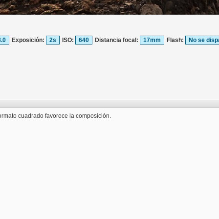
8.0
Exposición:
2s
ISO:
640
Distancia focal:
17mm
Flash:
No se disp
 formato cuadrado favorece la composición.