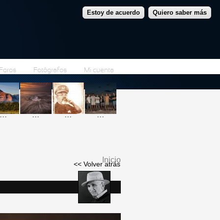
Estoy de acuerdo
Quiero saber más
Foros
Fotógrafos
Mi cuenta
...
...
...
...
Inicio
<< Volver atrás
Se encuentra usted
aquí