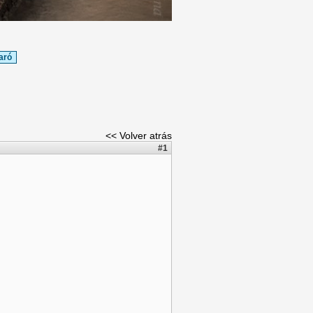
aró
<< Volver atrás
#1