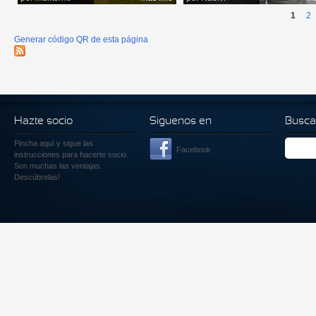
1
2
Generar código QR de esta página
Hazte socio
Siguenos en
Busca
Pincha aquí
y sigue las
Facebook
instrucciones para hacerte socio.
Son muchas las ventajas.
Descúbrelas!