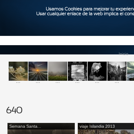
Usamos Cookies para mejorar tu experienc
Usar cualquier enlace de la web implica el con
Inicio
...
...
...
...
...
...
640
Semana Santa...
viaje Islandia 2013
Páginas