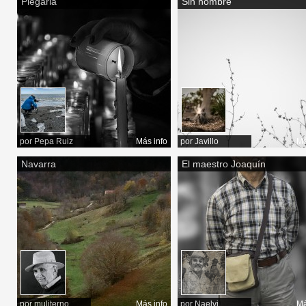
Plegaria
Sin nombre
por
Pepa Ruiz
Más info
por
Javillo
Má
Navarra
El maestro Joaquín
por
muliterno
Más info
por
Naelvi
Má