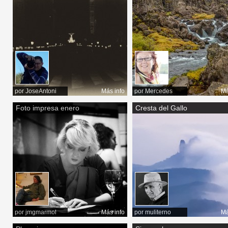
por
JoseAntoni
Más info
por
Mercedes
Má
Foto impresa enero
Cresta del Gallo
por
jmgmarmol
Más info
por
muliterno
Má