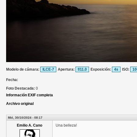
Modelo de cámara:
ILCE-7
Apertura:
f/11.0
Exposición:
4s
ISO:
10
Fecha:
Foto Destacada:
0
Información EXIF completa
Archivo original
Mié, 30/10/2024 - 08:17
Emilio A. Cano
Una belleza!