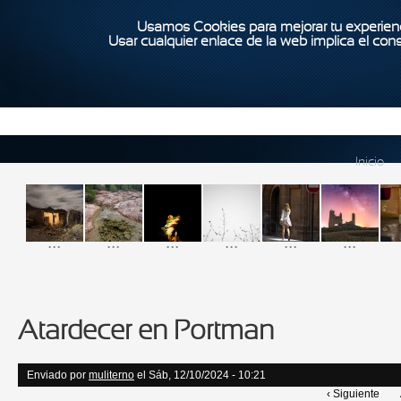
Usamos Cookies para mejorar tu experienc
Usar cualquier enlace de la web implica el con
Inicio
...
...
...
...
...
...
Atardecer en Portman
Enviado por
muliterno
el Sáb, 12/10/2024 - 10:21
‹ Siguiente