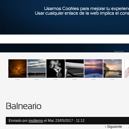
Usamos Cookies para mejorar tu experienc
Usar cualquier enlace de la web implica el con
Inicio
...
...
...
...
...
...
Balneario
Enviado por
muliterno
el Mar, 23/05/2017 - 11:12
‹ Siguiente