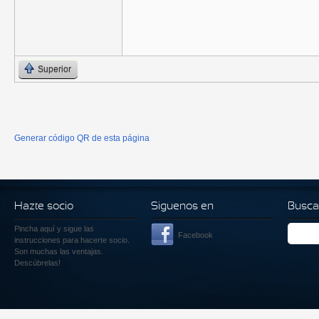
Superior
Generar código QR de esta página
Hazte socio
Siguenos en
Busca
Pincha aquí
y sigue las
Facebook
instrucciones para hacerte socio.
Son muchas las ventajas.
Descúbrelas!