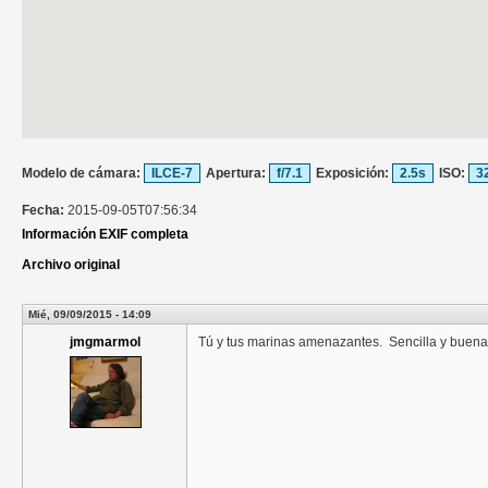
Modelo de cámara:
ILCE-7
Apertura:
f/7.1
Exposición:
2.5s
ISO:
3
Fecha:
2015-09-05T07:56:34
Información EXIF completa
Archivo original
Mié, 09/09/2015 - 14:09
jmgmarmol
Tú y tus marinas amenazantes. Sencilla y buen