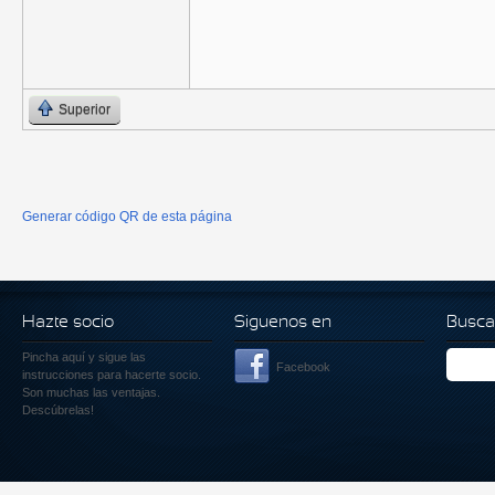
Superior
Generar código QR de esta página
Hazte socio
Siguenos en
Busca
Pincha aquí
y sigue las
Facebook
instrucciones para hacerte socio.
Son muchas las ventajas.
Descúbrelas!