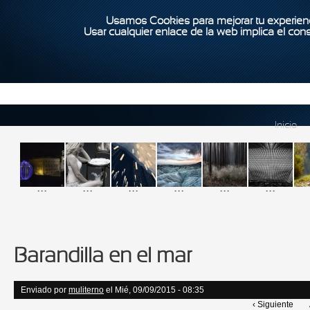
Usamos Cookies para mejorar tu experienc
Usar cualquier enlace de la web implica el con
Inicio
...
...
...
...
...
...
Barandilla en el mar
Enviado por
muliterno
el Mié, 09/09/2015 - 08:35
‹ Siguiente