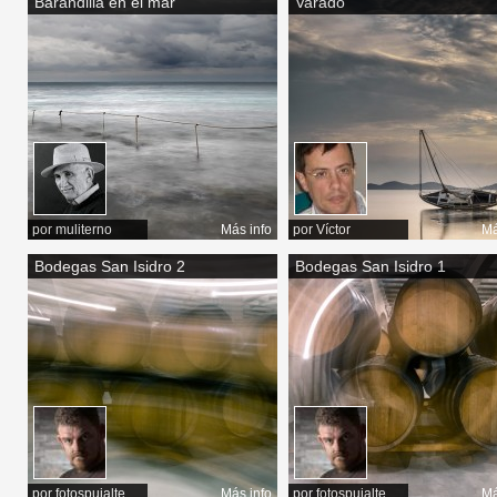
Barandilla en el mar
Varado
por
muliterno
Más info
por
Víctor
Má
Bodegas San Isidro 2
Bodegas San Isidro 1
por
fotospujalte
Más info
por
fotospujalte
Má