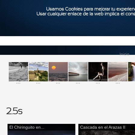
Usamos Cookies para mejorar tu experienc
Usar cualquier enlace de la web implica el con
Inicio
...
...
...
...
...
...
2.5s
El Chiringuito en...
Cascada en el Arazas II
Páginas