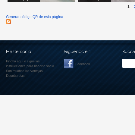
1
Generar código QR de esta página
Hazte socio
Siguenos en
Busca
Pincha aquí
y sigue las
Facebook
instrucciones para hacerte socio.
Son muchas las ventajas.
Descúbrelas!