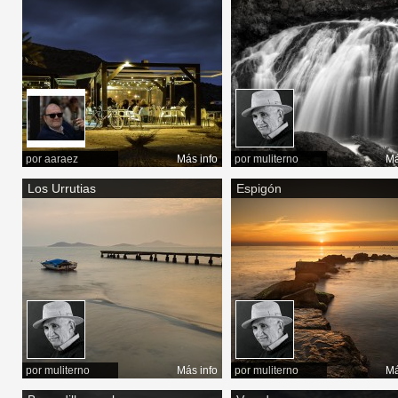
por
aaraez
Más info
por
muliterno
Má
Los Urrutias
Espigón
por
muliterno
Más info
por
muliterno
Má