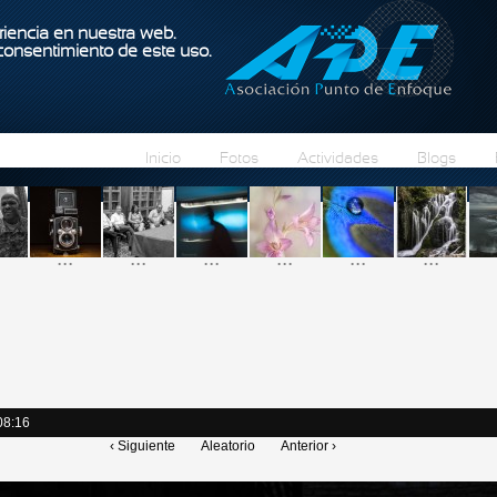
Pasar al contenido principal
iencia en nuestra web.
 consentimiento de este uso.
Inicio
Fotos
Actividades
Blogs
...
...
...
...
...
...
08:16
‹ Siguiente
Aleatorio
Anterior ›