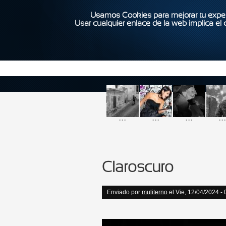
Usamos Cookies para mejorar tu exper
Usar cualquier enlace de la web implica el
...
...
...
...
Claroscuro
Enviado por
muliterno
el Vie, 12/04/2024 - 