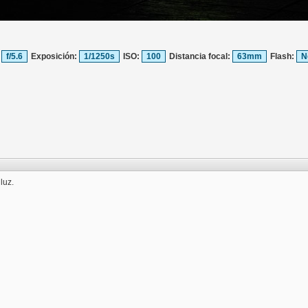
:
f/5.6
Exposición:
1/1250s
ISO:
100
Distancia focal:
63mm
Flash:
N
luz.