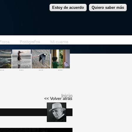
Estoy de acuerdo
Quiero saber más
Foros
Fotógrafos
Mi cuenta
...
...
...
...
Inicio
<< Volver atrás
Se encuentra usted
aquí