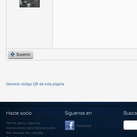
Superior
Generar código QR de esta página
Hazte socio
Siguenos en
Busca
Pincha aquí
y sigue las
Facebook
instrucciones para hacerte socio.
Son muchas las ventajas.