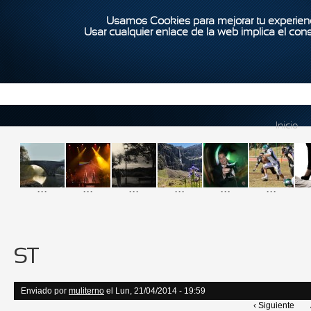
Usamos Cookies para mejorar tu experienc
Usar cualquier enlace de la web implica el con
Inicio
...
...
...
...
...
...
ST
Enviado por
muliterno
el Lun, 21/04/2014 - 19:59
‹ Siguiente