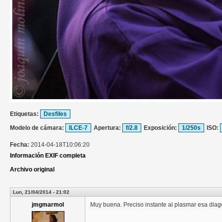
Etiquetas:
Desfiles
Modelo de cámara:
ILCE-7
Apertura:
f/2.8
Exposición:
1/250s
ISO:
Fecha:
2014-04-18T10:06:20
Información EXIF completa
Archivo original
Lun, 21/04/2014 - 21:02
jmgmarmol
Muy buena. Preciso instante al plasmar esa diago