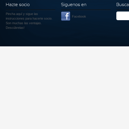
Hazte socio
Siguenos en
Busca
Pincha aquí
y sigue las
Facebook
instrucciones para hacerte socio.
Son muchas las ventajas.
Descúbrelas!