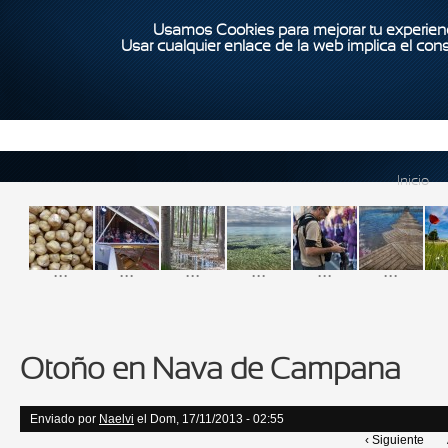
Usamos Cookies para mejorar tu experienc
Usar cualquier enlace de la web implica el con
Inicio
...
...
...
...
...
...
Otoño en Nava de Campana
Enviado por
Naelvi
el Dom, 17/11/2013 - 02:55
‹ Siguiente