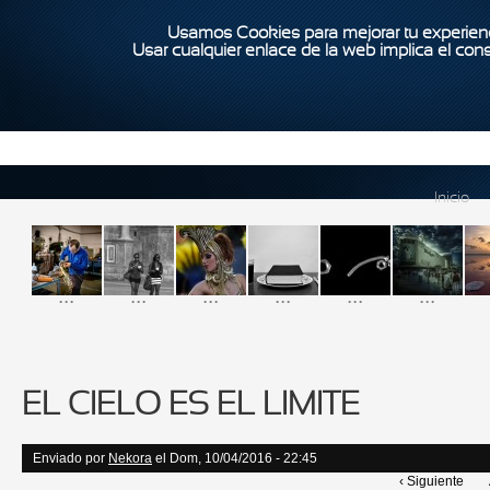
Usamos Cookies para mejorar tu experienc
Usar cualquier enlace de la web implica el con
Inicio
...
...
...
...
...
...
EL CIELO ES EL LIMITE
Enviado por
Nekora
el Dom, 10/04/2016 - 22:45
‹ Siguiente