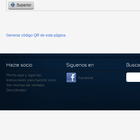
Superior
Generar código QR de esta página
Hazte socio
Siguenos en
Busca
Pincha aquí
y sigue las
Facebook
instrucciones para hacerte socio.
Son muchas las ventajas.
Descúbrelas!