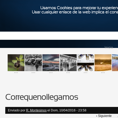
Usamos Cookies para mejorar tu experienc
Usar cualquier enlace de la web implica el con
Inicio
...
...
...
...
...
...
Correquenollegamos
Enviado por
R. Montesinos
el Dom, 10/04/2016 - 23:58
‹ Siguiente