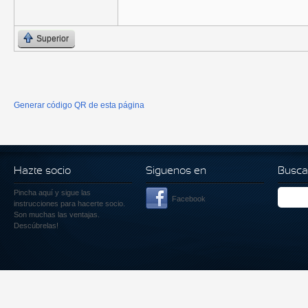
Superior
Generar código QR de esta página
Hazte socio
Siguenos en
Busca
Pincha aquí
y sigue las
Facebook
instrucciones para hacerte socio.
Son muchas las ventajas.
Descúbrelas!