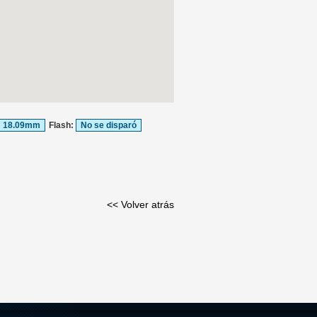
18.09mm
Flash:
No se disparó
<< Volver atrás