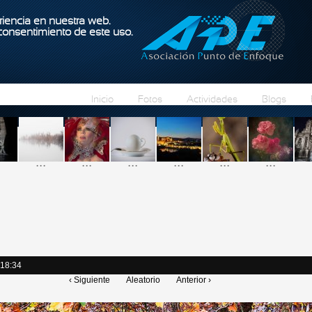
Pasar al contenido principal
iencia en nuestra web.
 consentimiento de este uso.
Inicio
Fotos
Actividades
Blogs
...
...
...
...
...
...
 18:34
‹ Siguiente
Aleatorio
Anterior ›