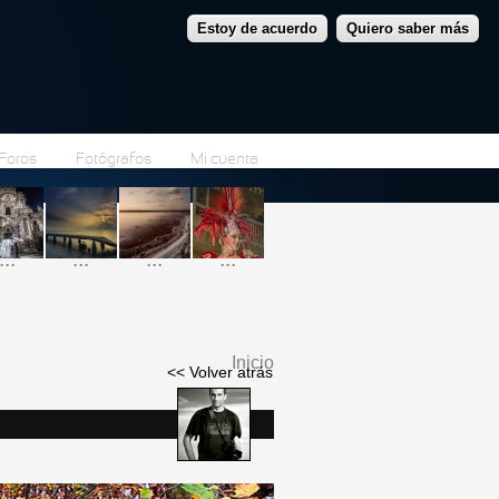
Estoy de acuerdo
Quiero saber más
Foros
Fotógrafos
Mi cuenta
...
...
...
...
Inicio
<< Volver atrás
Se encuentra usted
aquí