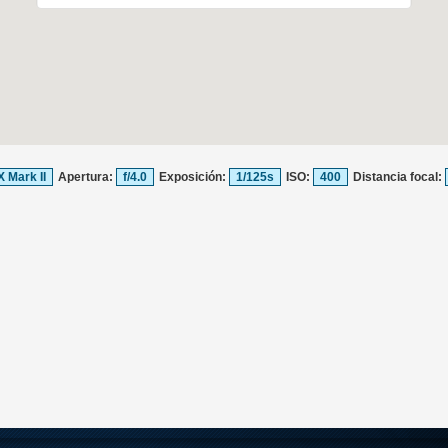
 Mark II
Apertura:
f/4.0
Exposición:
1/125s
ISO:
400
Distancia focal: