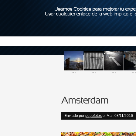
Usamos Cookies para mejorar tu exper
Usar cualquier enlace de la web implica el
...
...
...
...
Amsterdam
Enviado por
pepefotos
el Mar, 08/11/2016 -