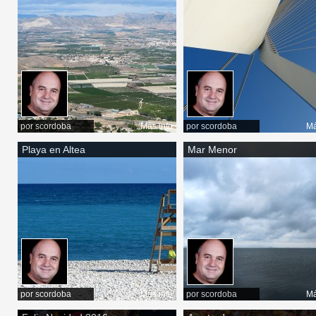
por
scordoba
Más info
por
scordoba
Má
Playa en Altea
Mar Menor
por
scordoba
Más info
por
scordoba
Má