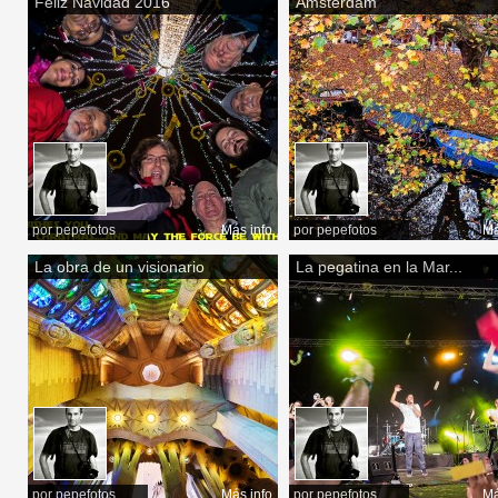
Feliz Navidad 2016
Amsterdam
por
pepefotos
Más info
por
pepefotos
Má
La obra de un visionario
La pegatina en la Mar...
por
pepefotos
Más info
por
pepefotos
Má