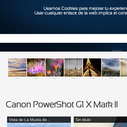
Usamos Cookies para mejorar tu experienc
Usar cualquier enlace de la web implica el con
Inicio
...
...
...
...
...
...
Canon PowerShot G1 X Mark II
Vista de La Muela de...
Sin titulo