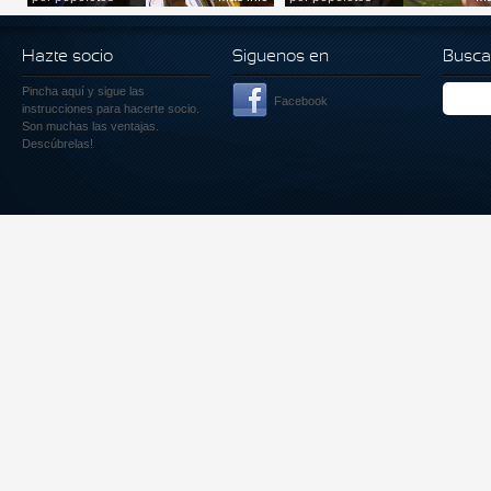
Hazte socio
Siguenos en
Busca
Pincha aquí
y sigue las
Facebook
instrucciones para hacerte socio.
Son muchas las ventajas.
Descúbrelas!