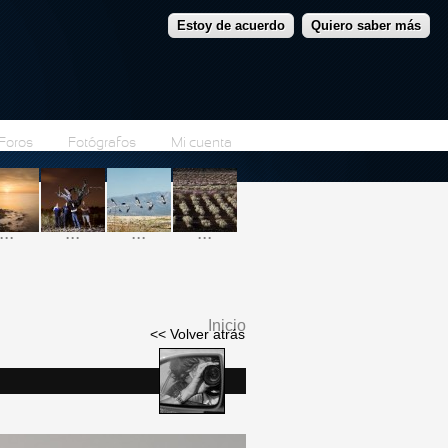
Estoy de acuerdo
Quiero saber más
Foros
Fotógrafos
Mi cuenta
...
...
...
...
Inicio
<< Volver atrás
Se encuentra usted
aquí