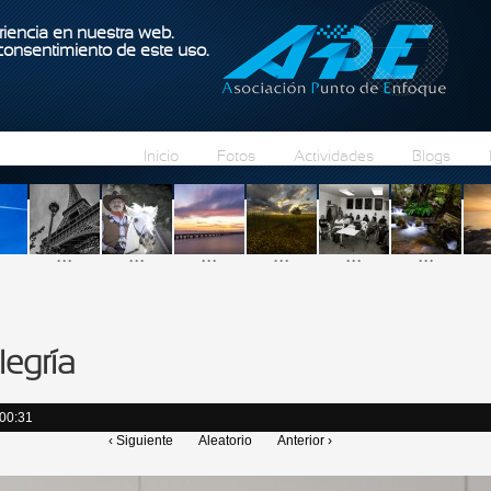
Pasar al contenido principal
iencia en nuestra web.
 consentimiento de este uso.
Inicio
Fotos
Actividades
Blogs
...
...
...
...
...
...
legría
 00:31
‹ Siguiente
Aleatorio
Anterior ›