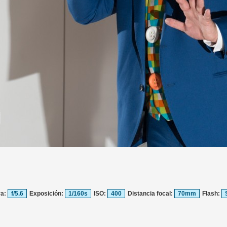
ra:
f/5.6
Exposición:
1/160s
ISO:
400
Distancia focal:
70mm
Flash: