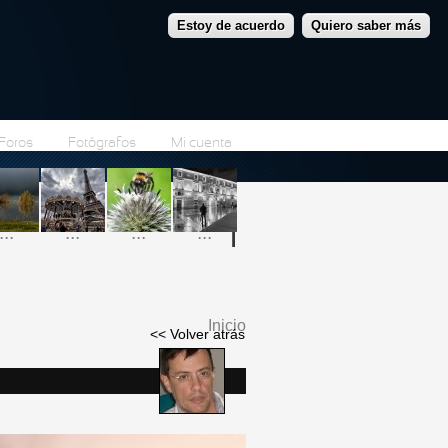
Estoy de acuerdo
Quiero saber más
Foros
Fotógrafos
Mi cuenta
...
...
...
...
i
Inicio
<< Volver atrás
Se encuentra usted
aquí