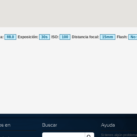
ra:
f/8.0
Exposición:
30s
ISO:
100
Distancia focal:
15mm
Flash:
No 
os en
Buscar
Ayuda
Si tienes algún problema
Buscar