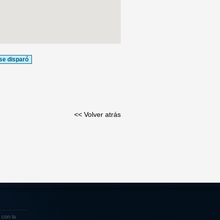
se disparó
<< Volver atrás
 con la