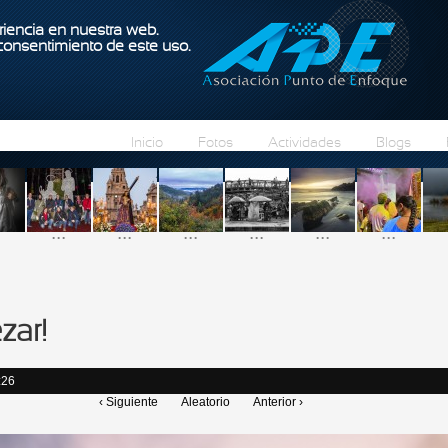
Pasar al contenido principal
iencia en nuestra web.
 consentimiento de este uso.
Inicio
Fotos
Actividades
Blogs
...
...
...
...
...
...
zar!
:26
‹ Siguiente
Aleatorio
Anterior ›