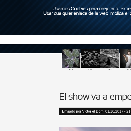
Usamos Cookies para mejorar tu exper
Usar cualquier enlace de la web implica el
...
...
...
...
El show va a empe
Enviado por
Víctor
el Dom, 01/10/2017 - 21