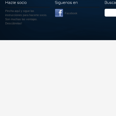
Hazte socio
Siguenos en
Busca
Pincha aquí
y sigue las
Facebook
instrucciones para hacerte socio.
Son muchas las ventajas.
Descúbrelas!