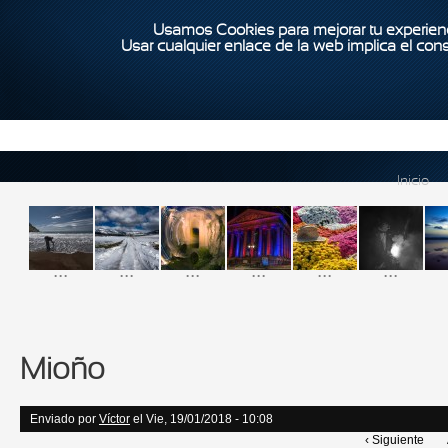
Usamos Cookies para mejorar tu experienc
Usar cualquier enlace de la web implica el con
Inicio
...
...
...
...
...
...
Mioño
Enviado por
Víctor
el Vie, 19/01/2018 - 10:08
‹ Siguiente