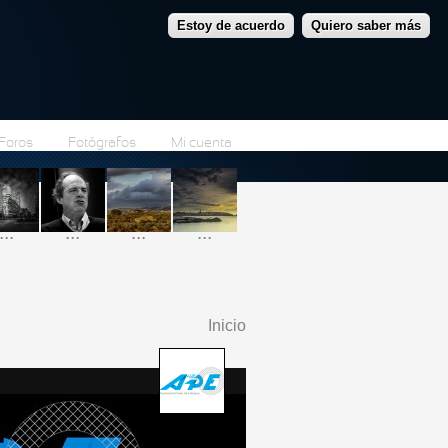
Estoy de acuerdo
Quiero saber más
Foros
Fotógrafos
Mi cuenta
...
...
...
...
Inicio
Se encuentra usted
aquí