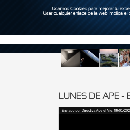
Usamos Cookies para mejorar tu exper
Usar cualquier enlace de la web implica el
...
...
...
...
LUNES DE APE -
Enviado por
Directiva Ape
el Vie, 09/01/202