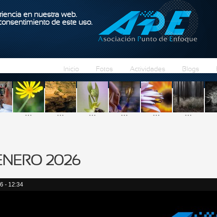
Pasar al contenido principal
iencia en nuestra web.
 consentimiento de este uso.
Inicio
Fotos
Actividades
Blogs
...
...
...
...
...
...
 ENERO 2026
6 - 12:34